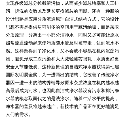
实现多级滤芯分摊截留污物，从而减少滤芯堵塞和人工排
污、拆洗的次数以及延长更换滤芯的周期。还有一种新的
设计思路是应用分质流通原理自洁式结构方式，它的设计
思想不再是提供尽可能多的空间用于藏污纳垢，而是采取
分质原理，分离出一小部分洁净水，同时又尽可能让原水
照常流通流动起来使污质随水流及时被带走，达到流水不
腐。这样既得到了净化水，又不会或不容易在机内沉淀污
物，避免形成二次污染和大大减轻滤芯损耗，水质更好更
安全又节能低炭。这种新原理的自洁式净水器获得第七届
国际发明展金奖，为一进两出的结构，它改善了传统净水
器因一进一出的结构弊端导致原水杂质浓度在机内越积越
高最后成为污水，也因此自洁式净水器没有污水和排污净
水器的概念取而代之的是洗涤水。随着生活水平的提高，
净水器的普及将越来越广，新技术的产品正在更好地满足
人们的需求。