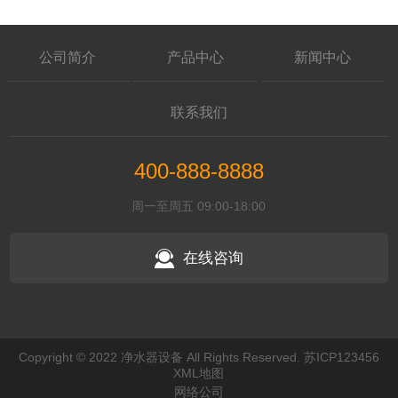
公司简介
产品中心
新闻中心
联系我们
400-888-8888
周一至周五 09:00-18:00
在线咨询
Copyright © 2022 净水器设备 All Rights Reserved.
苏ICP123456
XML地图
网络公司