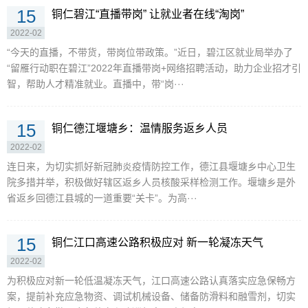
15
铜仁碧江“直播带岗” 让就业者在线“淘岗”
2022-02
“今天的直播，不带货，带岗位带政策。”近日，碧江区就业局举办了
“留雁行动职在碧江”2022年直播带岗+网络招聘活动，助力企业招才引
智，帮助人才精准就业。直播中，带“岗···
15
铜仁德江堰塘乡：温情服务返乡人员
2022-02
连日来，为切实抓好新冠肺炎疫情防控工作，德江县堰塘乡中心卫生
院多措并举，积极做好辖区返乡人员核酸采样检测工作。堰塘乡是外
省返乡回德江县城的一道重要“关卡”。为高···
15
铜仁江口高速公路积极应对 新一轮凝冻天气
2022-02
为积极应对新一轮低温凝冻天气，江口高速公路认真落实应急保畅方
案，提前补充应急物资、调试机械设备、储备防滑料和融雪剂，切实