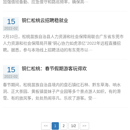
加强值班备勤、应急值守和路巡频率，确保高···
15
铜仁松桃云招聘稳就业
2022-02
2月10日，松桃苗族自治县人力资源和社会保障局联合广东省东莞市
人力资源和社会保障局开展“铜心协力如虎添亿”2022年远程直播招
聘。据悉，参与本场线上招聘活动的有东莞市以···
15
铜仁松桃：春节假期游客玩得欢
2022-02
春节期间，松桃苗族自治县境内的盘石镇红石林、黔东草海、响水
洞、正大茶园、黄板镇苗妹子产业园等多个景点游人如织，有的滑
雪、有的放风筝，处处热闹非凡、乐欢了游客。受···
<<
1
2
1/2
>>