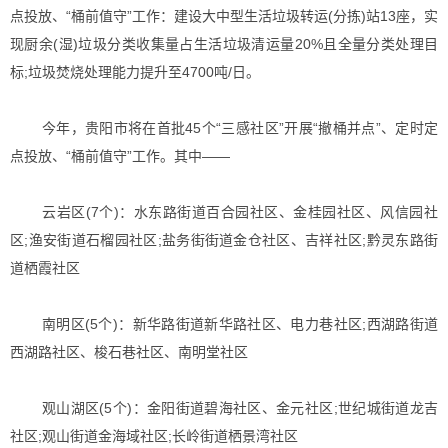
点投放、“桶前值守”工作：建设大中型生活垃圾转运(分拣)站13座，实
现厨余(湿)垃圾分类收集量占生活垃圾清运量20%且全量分类处理目
标;垃圾焚烧处理能力提升至4700吨/日。
今年，贵阳市将在首批45个“三感社区”开展“撤桶并点”、定时定
点投放、“桶前值守”工作。其中——
云岩区(7个)：水东路街道百合园社区、金桂园社区、风信园社
区;渔安街道石榴园社区;盐务街街道金仓社区、吉祥社区;黔灵东路街
道栖霞社区
南明区(5个)：新华路街道新华路社区、电力巷社区;西湖路街道
西湖路社区、梭石巷社区、南明堂社区
观山湖区(5个)：金阳街道碧海社区、金元社区;世纪城街道龙吉
社区;观山街道金海域社区;长岭街道栖景湾社区