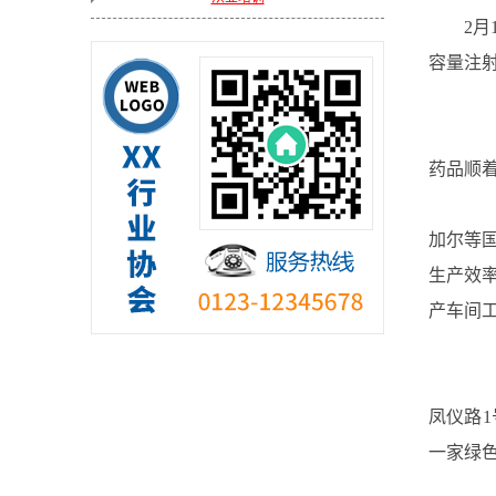
2
容量注射
在
药品顺
“
加尔等
生产效率
产车间工
据
凤仪路
一家绿