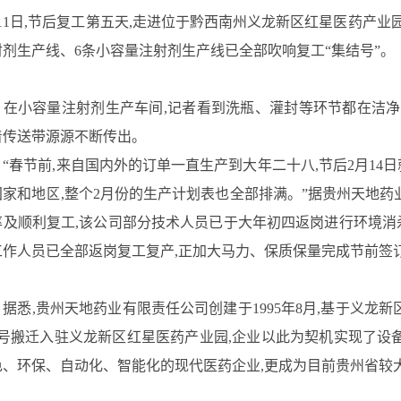
月11日,节后复工第五天,走进位于黔西南州义龙新区红星医药产业
剂生产线、6条小容量注射剂生产线已全部吹响复工“集结号”。
小容量注射剂生产车间,记者看到洗瓶、灌封等环节都在洁净区
着传送带源源不断传出。
春节前,来自国内外的订单一直生产到大年二十八,节后2月14
国家和地区,整个2月份的生产计划表也全部排满。”据贵州天地药
及顺利复工,该公司部分技术人员已于大年初四返岗进行环境消杀
作人员已全部返岗复工复产,正加大马力、保质保量完成节前签订的
悉,贵州天地药业有限责任公司创建于1995年8月,基于义龙新区
1号搬迁入驻义龙新区红星医药产业园,企业以此为契机实现了设
色、环保、自动化、智能化的现代医药企业,更成为目前贵州省较