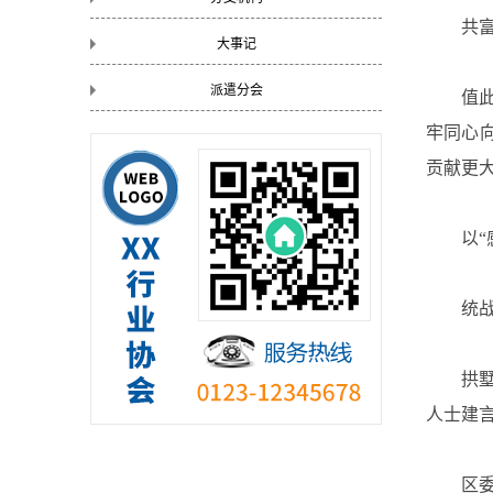
共
大事记
派遣分会
值
牢同心
贡献更
以
统
拱
人士建
区