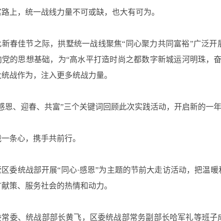
富路上，统一战线力量不可或缺，也大有可为。
此新春佳节之际，拱墅统一战线聚焦“同心聚力共同富裕”广泛
向党的思想基础，为“高水平打造时尚之都数字新城运河明珠，
大统战作为，注入更多统战力量。
“感恩、迎春、共富”三个关键词回顾此次实践活动，开启新的一
战一条心，携手共前行。
墅区委统战部开展“同心·感恩”为主题的节前大走访活动，把温
言献策、服务社会的热情和动力。
委常委、统战部部长黄飞，区委统战部常务副部长哈军礼等班子